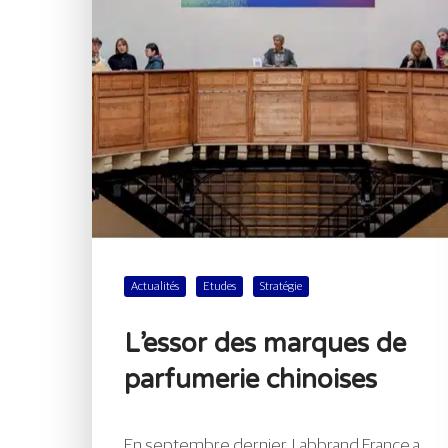
Actualités
Etudes
Stratégie
L’essor des marques de
parfumerie chinoises
En septembre dernier, Labbrand France a