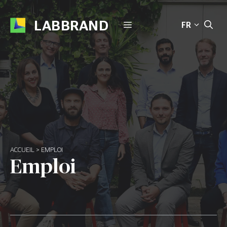
Aller
au
LABBRAND
MENU
FR
contenu
ACCUEIL
>
EMPLOI
Emploi