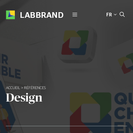
Aller
au
LABBRAND
MENU
FR
contenu
ACCUEIL
>
RÉFÉRENCES
Design