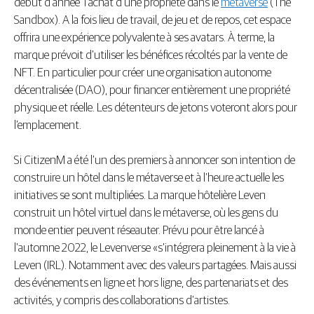
début d’année l’achat d’une propriété dans le
métaverse
(The
Sandbox). A la fois lieu de travail, de jeu et de repos, cet espace
offrira une expérience polyvalente à ses avatars. À terme, la
marque prévoit d’utiliser les bénéfices récoltés par la vente de
NFT. En particulier pour créer une organisation autonome
décentralisée (DAO), pour financer entièrement une propriété
physique et réelle. Les détenteurs de jetons voteront alors pour
l’emplacement.
Si CitizenM a été l’un des premiers à annoncer son intention de
construire un hôtel dans le métaverse et à l’heure actuelle les
initiatives se sont multipliées. La marque hôtelière Leven
construit un hôtel virtuel dans le métaverse, où les gens du
monde entier peuvent réseauter. Prévu pour être lancé à
l’automne 2022, le Levenverse «s’intégrera pleinement à la vie à
Leven (IRL). Notamment avec des valeurs partagées. Mais aussi
des événements en ligne et hors ligne, des partenariats et des
activités, y compris des collaborations d’artistes.