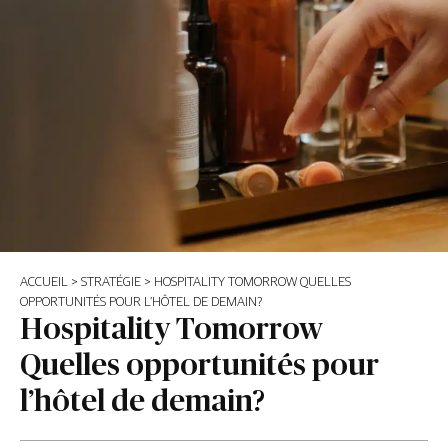
ACCUEIL
>
STRATÉGIE
>
HOSPITALITY TOMORROW QUELLES
OPPORTUNITÉS POUR L’HÔTEL DE DEMAIN?
Hospitality Tomorrow
Quelles opportunités pour
l’hôtel de demain?