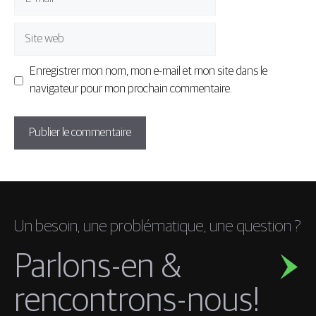
mail
Site
web
Enregistrer mon nom, mon e-mail et mon site dans le
navigateur pour mon prochain commentaire.
Un besoin, une problématique, une question ?
Parlons-en &
rencontrons-nous!