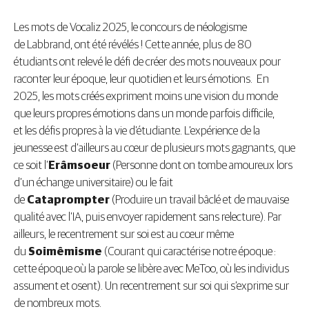
Les mots de Vocaliz 2025, le concours de néologisme
de Labbrand, ont été révélés ! Cette année, plus de 80
étudiants ont relevé le défi de créer des mots nouveaux pour
raconter leur époque, leur quotidien et leurs émotions. En
2025, les mots créés expriment moins une vision du monde
que leurs propres émotions dans un monde parfois difficile,
et les défis propres à la vie d’étudiante. L’expérience de la
jeunesse est d’ailleurs au cœur de plusieurs mots gagnants, que
ce soit l’
Erâmsoeur
(Personne dont on tombe amoureux lors
d’un échange universitaire) ou le fait
de
Cataprompter
(Produire un travail bâclé et de mauvaise
qualité avec l’IA, puis envoyer rapidement sans relecture). Par
ailleurs, le recentrement sur soi est au cœur même
du
Soimêmisme
(Courant qui caractérise notre époque :
cette époque où la parole se libère avec MeToo, où les individus
assument et osent). Un recentrement sur soi qui s’exprime sur
de nombreux mots.