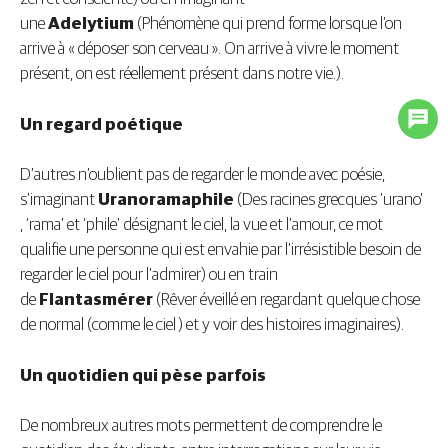
une
Adelytium
(Phénomène qui prend forme lorsque l’on
arrive à « déposer son cerveau ». On arrive à vivre le moment
présent, on est réellement présent dans notre vie.).
Un regard poétique
D’autres n’oublient pas de regarder le monde avec poésie,
s’imaginant
Uranoramaphile
(Des racines grecques ‘urano’
, ‘rama’ et ‘phile’ désignant le ciel, la vue et l’amour, ce mot
qualifie une personne qui est envahie par l’irrésistible besoin de
regarder le ciel pour l’admirer) ou en train
de
Flantasmérer
(Rêver éveillé en regardant quelque chose
de normal (comme le ciel ) et y voir des histoires imaginaires).
Un quotidien qui pèse parfois
De nombreux autres mots permettent de comprendre le