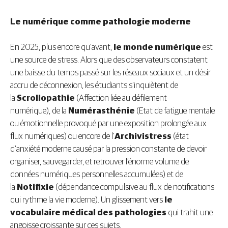
Le numérique comme pathologie moderne
En 2025, plus encore qu’avant,
le monde numérique
est
une source de stress. Alors que des observateurs constatent
une baisse du temps passé sur les réseaux sociaux et un désir
accru de déconnexion, les étudiants s’inquiètent de
la
Scrollopathie
(Affection liée au défilement
numérique), de la
Numérasthénie
(Etat de fatigue mentale
ou émotionnelle provoqué par une exposition prolongée aux
flux numériques) ou encore de l’
Archivistress
(état
d’anxiété moderne causé par la pression constante de devoir
organiser, sauvegarder, et retrouver l’énorme volume de
données numériques personnelles accumulées) et de
la
Notifixie
(dépendance compulsive au flux de notifications
qui rythme la vie moderne). Un glissement vers
le
vocabulaire médical des pathologies
qui trahit une
angoisse croissante sur ces sujets.