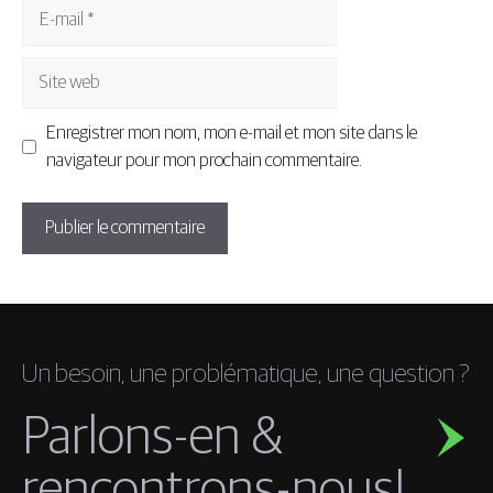
E-
mail
Site
web
Enregistrer mon nom, mon e-mail et mon site dans le
navigateur pour mon prochain commentaire.
Un besoin, une problématique, une question ?
Parlons-en &
rencontrons-nous!