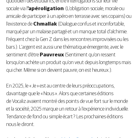
quotidien des étudiants, entre interrogations sur leur vie
sociale via l
’apéroligation
(L’obligation sociale, morale ou
amicale de participer à un apéro en terrasse avec ses copains) ou
l’existence de
Chmallak
(Dialogue confus et inconfortable,
marqué par un malaise partagé et un manque total d’alchimie.
Fréquent chez la Gen Z dans les rencontres improvisées ou les
bars.). L’argent est aussi une thématique émergente, avec le
sentiment d’être
Pauvreux
(Sentiment qu’on ressent
lorsqu’on achète un produit qu’on veut depuis longtemps mais
qui cher. Même si on devient pauvre, on est heureux.).
En 2025, le « Je » est au centre de leurs préoccupations,
davantage que le « Nous ». Alors que certaines éditions
de Vocaliz avaient montré des points de vue fort sur le monde
et la société, 2025 marque un retour à l’expérience individuelle.
Tendance de fond ou simple écart ? Les prochaines éditions
nous le diront.