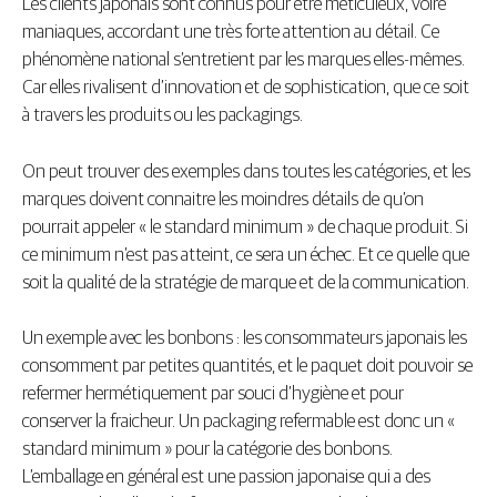
Les clients japonais sont connus pour être méticuleux, voire
maniaques, accordant une très forte attention au détail. Ce
phénomène national s’entretient par les marques elles-mêmes.
Car elles rivalisent d’innovation et de sophistication, que ce soit
à travers les produits ou les packagings.
On peut trouver des exemples dans toutes les catégories, et les
marques doivent connaitre les moindres détails de qu’on
pourrait appeler « le standard minimum » de chaque produit. Si
ce minimum n’est pas atteint, ce sera un échec. Et ce quelle que
soit la qualité de la stratégie de marque et de la communication.
Un exemple avec les bonbons : les consommateurs japonais les
consomment par petites quantités, et le paquet doit pouvoir se
refermer hermétiquement par souci d’hygiène et pour
conserver la fraicheur. Un packaging refermable est donc un «
standard minimum » pour la catégorie des bonbons.
L’emballage en général est une passion japonaise qui a des