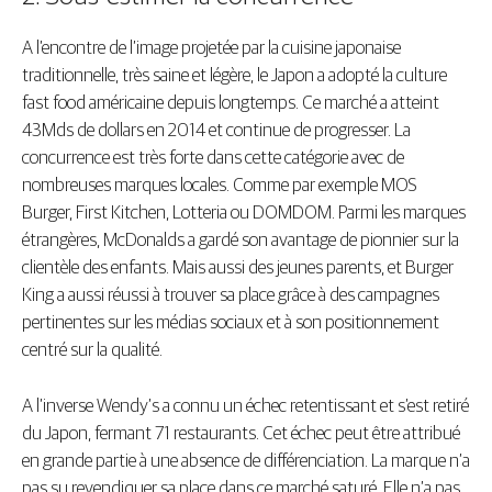
A l’encontre de l’image projetée par la cuisine japonaise
traditionnelle, très saine et légère, le Japon a adopté la culture
fast food américaine depuis longtemps. Ce marché a atteint
43Mds de dollars en 2014 et continue de progresser. La
concurrence est très forte dans cette catégorie avec de
nombreuses marques locales. Comme par exemple MOS
Burger, First Kitchen, Lotteria ou DOMDOM. Parmi les marques
étrangères, McDonalds a gardé son avantage de pionnier sur la
clientèle des enfants. Mais aussi des jeunes parents, et Burger
King a aussi réussi à trouver sa place grâce à des campagnes
pertinentes sur les médias sociaux et à son positionnement
centré sur la qualité.
A l’inverse Wendy’s a connu un échec retentissant et s’est retiré
du Japon, fermant 71 restaurants. Cet échec peut être attribué
en grande partie à une absence de différenciation. La marque n’a
pas su revendiquer sa place dans ce marché saturé. Elle n’a pas