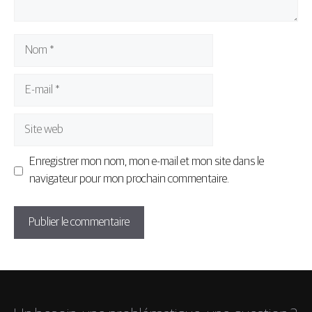
Nom
E-
mail
Site
web
Enregistrer mon nom, mon e-mail et mon site dans le
navigateur pour mon prochain commentaire.