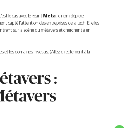
’est le cas avec le géant
Meta
, le nom déploie
nt capté l’attention des entreprises de la tech. Elle les
 entrent sur la scène du métavers et cherchent à en
 et les domaines investis. (Allez directement à la
tavers :
Métavers