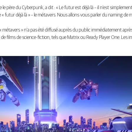
 père du Cyberpunk, a dit : « Le futur est déjà là – il n’est simpleme
ce « futur déjà là » – le métavers. Nous allons vous parler du naming de
 métavers » n’a pas été diffusé auprès du public immédiatement après
rs de films de science-fiction, tels que Matrix ou Ready Player One. Les