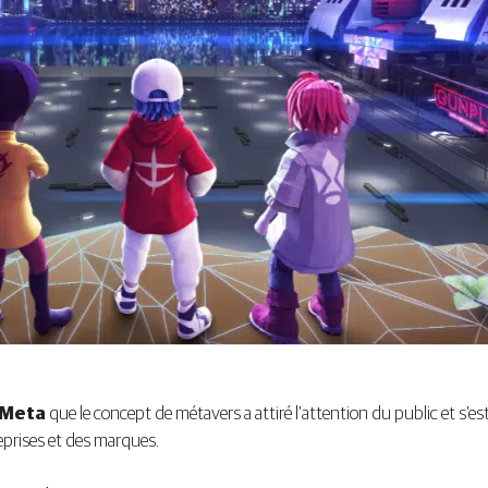
Meta
que le concept de métavers a attiré l’attention du public et s’
eprises et des marques.