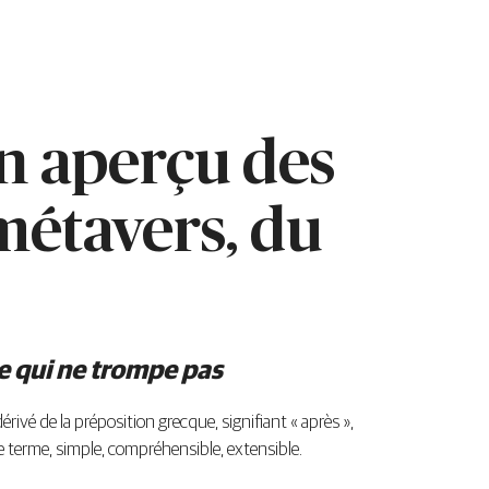
un aperçu des
métavers, du
re qui ne trompe pas
vé de la préposition grecque, signifiant « après »,
 ce terme, simple, compréhensible, extensible.