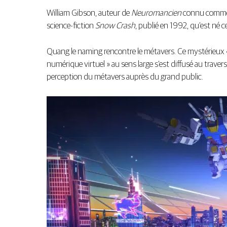
William Gibson, auteur de
Neuromancien
connu comme le
science-fiction
Snow Crash
, publié en 1992, qu’est né 
Quang le naming rencontre le métavers. Ce mystérieux «
numérique virtuel » au sens large s’est diffusé au trave
perception du métavers auprès du grand public.