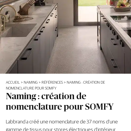
ACCUEIL
>
NAMING
>
RÉFÉRENCES
>
NAMING : CRÉATION DE
NOMENCLATURE POUR SOMFY
Naming : création de
nomenclature pour SOMFY
Labbrand
a créé une nomenclature de
37 noms
d’
une
gamme
de tissus
pour stores
électriques d’intérieur
,