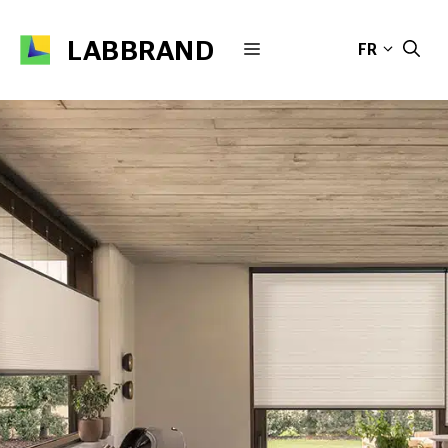
Aller
au
LABBRAND
MENU
FR
contenu