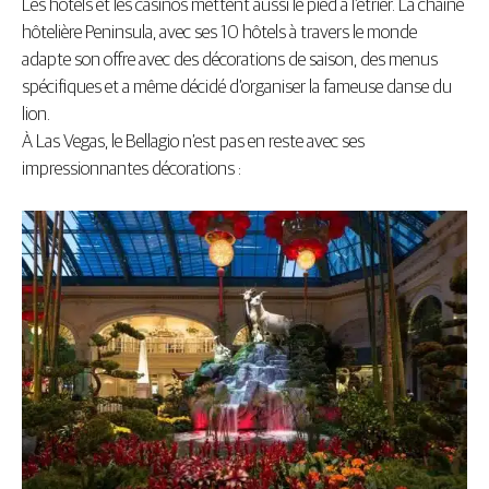
Les hôtels et les casinos mettent aussi le pied à l’étrier. La chaine
hôtelière Peninsula, avec ses 10 hôtels à travers le monde
adapte son offre avec des décorations de saison, des menus
spécifiques et a même décidé d’organiser la fameuse danse du
lion.
À Las Vegas, le Bellagio n’est pas en reste avec ses
impressionnantes décorations :