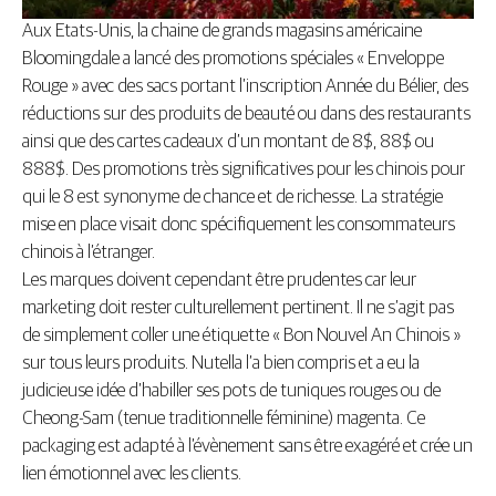
Aux Etats-Unis, la chaine de grands magasins américaine
Bloomingdale a lancé des promotions spéciales « Enveloppe
Rouge » avec des sacs portant l’inscription Année du Bélier, des
réductions sur des produits de beauté ou dans des restaurants
ainsi que des cartes cadeaux d’un montant de 8$, 88$ ou
888$. Des promotions très significatives pour les chinois pour
qui le 8 est synonyme de chance et de richesse. La stratégie
mise en place visait donc spécifiquement les consommateurs
chinois à l’étranger.
Les marques doivent cependant être prudentes car leur
marketing doit rester culturellement pertinent. Il ne s’agit pas
de simplement coller une étiquette « Bon Nouvel An Chinois »
sur tous leurs produits. Nutella l’a bien compris et a eu la
judicieuse idée d’habiller ses pots de tuniques rouges ou de
Cheong-Sam (tenue traditionnelle féminine) magenta. Ce
packaging est adapté à l’évènement sans être exagéré et crée un
lien émotionnel avec les clients.