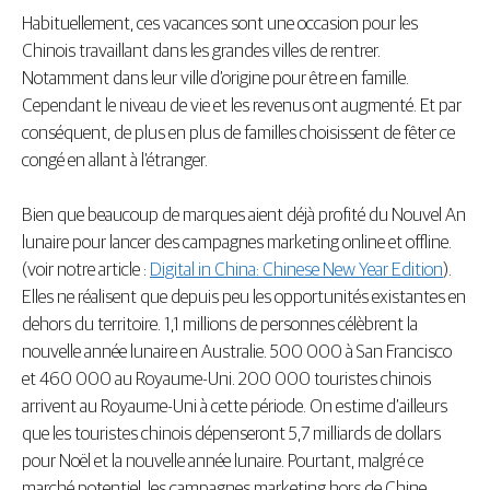
Habituellement, ces vacances sont une occasion pour les
Chinois travaillant dans les grandes villes de rentrer.
Notamment dans leur ville d’origine pour être en famille.
Cependant le niveau de vie et les revenus ont augmenté. Et par
conséquent, de plus en plus de familles choisissent de fêter ce
congé en allant à l’étranger.
Bien que beaucoup de marques aient déjà profité du Nouvel An
lunaire pour lancer des campagnes marketing online et offline.
(voir notre article :
Digital in China: Chinese New Year Edition
).
Elles ne réalisent que depuis peu les opportunités existantes en
dehors du territoire. 1,1 millions de personnes célèbrent la
nouvelle année lunaire en Australie. 500 000 à San Francisco
et 460 000 au Royaume-Uni. 200 000 touristes chinois
arrivent au Royaume-Uni à cette période. On estime d’ailleurs
que les touristes chinois dépenseront 5,7 milliards de dollars
pour Noël et la nouvelle année lunaire. Pourtant, malgré ce
marché potentiel, les campagnes marketing hors de Chine