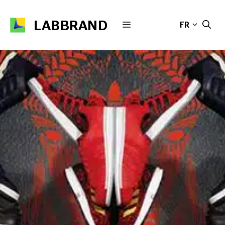
Aller
au
LABBRAND
MENU
FR
contenu