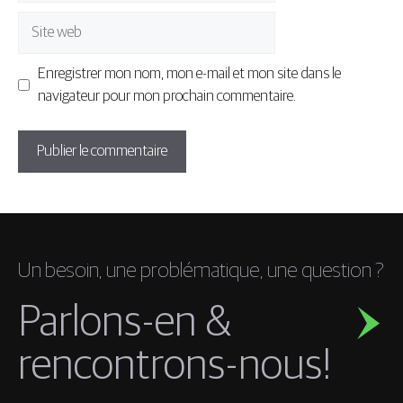
Site
web
Enregistrer mon nom, mon e-mail et mon site dans le
navigateur pour mon prochain commentaire.
Un besoin, une problématique, une question ?
Parlons-en &
rencontrons-nous!