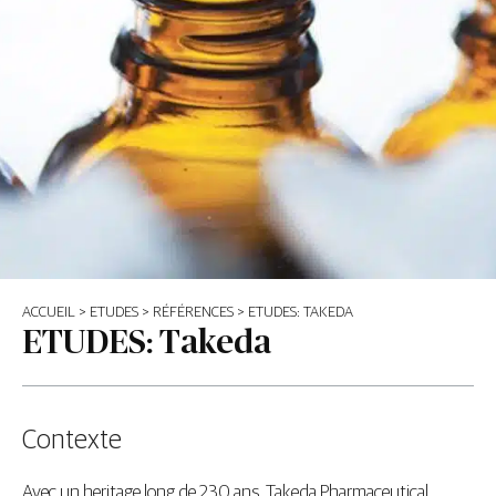
ACCUEIL
>
ETUDES
>
RÉFÉRENCES
>
ETUDES: TAKEDA
ETUDES: Takeda
Contexte
Avec un heritage long de 230 ans, Takeda Pharmaceutical