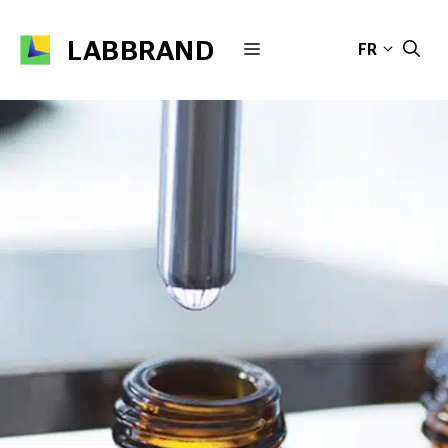
Aller
au
LABBRAND
MENU
FR
contenu