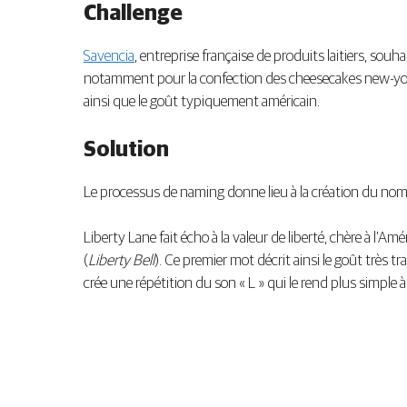
Challenge
Savencia
, entreprise française de produits laitiers, sou
notamment pour la confection des cheesecakes new-york
ainsi que le goût typiquement américain.
Solution
Le processus de naming donne lieu à la création du nom 
Liberty Lane fait écho à la valeur de liberté, chère à l’A
(
Liberty Bell
). Ce premier mot décrit ainsi le goût très t
crée une répétition du son « L » qui le rend plus simple à