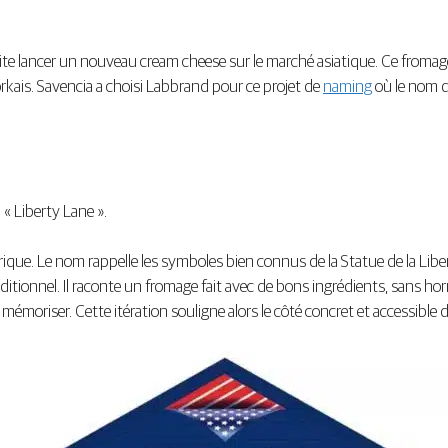
haite lancer un nouveau cream cheese sur le marché asiatique. Ce fromage
ais. Savencia a choisi Labbrand pour ce projet de
naming
où le nom do
« Liberty Lane ».
mérique. Le nom rappelle les symboles bien connus de la Statue de la Liber
raditionnel. Il raconte un fromage fait avec de bons ingrédients, sans ho
 mémoriser. Cette itération souligne alors le côté concret et accessible 