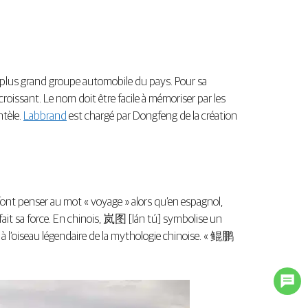
e plus grand groupe automobile du pays. Pour sa
roissant. Le nom doit être facile à mémoriser par les
ntèle.
Labbrand
est chargé par Dongfeng de la création
font penser au mot « voyage » alors qu’en espagnol,
 fait sa force. En chinois, 岚图 [lán tú] symbolise un
e à l’oiseau légendaire de la mythologie chinoise. « 鲲鹏