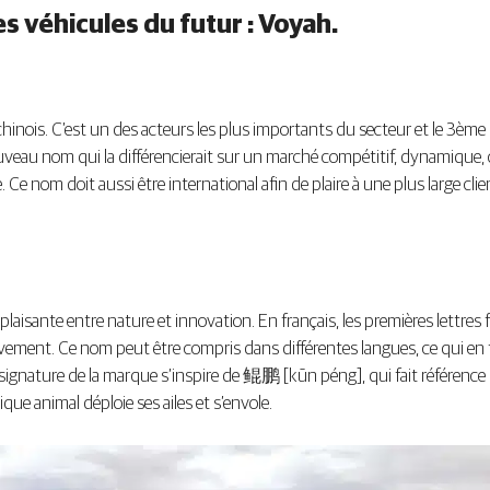
s véhicules du futur : Voyah.
chinois. C’est un des acteurs les plus importants du secteur et le 3èm
uveau nom qui la différencierait sur un marché compétitif, dynamique, c
om doit aussi être international afin de plaire à une plus large clie
aisante entre nature et innovation. En français, les premières lettres 
ouvement. Ce nom peut être compris dans différentes langues, ce qui en
 La signature de la marque s’inspire de 鲲鹏 [kūn péng], qui fait référenc
e animal déploie ses ailes et s’envole.