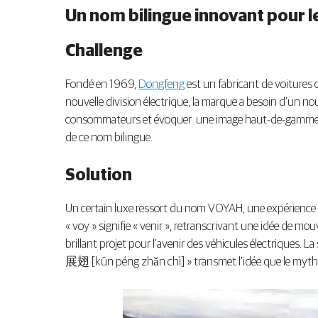
Un nom bilingue innovant pour le
Challenge
Fondé en 1969,
Dongfeng
est un fabricant de voitures 
nouvelle division électrique, la marque a besoin d’un no
consommateurs et évoquer une image haut-de-gamme. Ce n
de ce nom bilingue.
Solution
Un certain luxe ressort du nom VOYAH, une expérience pl
« voy » signifie « venir », retranscrivant une idée de m
brillant projet pour l’avenir des véhicules électriques.
展翅 [kūn péng zhǎn chì] » transmet l’idée que le mythiqu