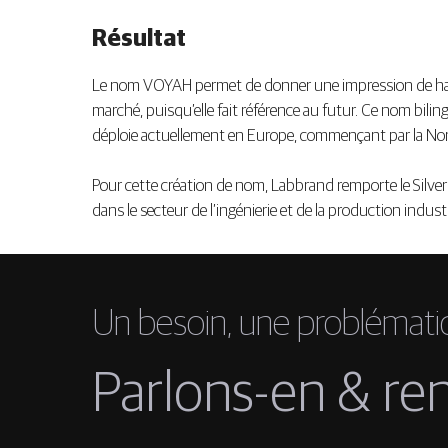
Résultat
Le nom VOYAH permet de donner une impression de haute 
marché, puisqu’elle fait référence au futur. Ce nom bil
déploie actuellement en Europe, commençant par la Norvèg
Pour cette création de nom, Labbrand remporte le Silver
dans le secteur de l’ingénierie et de la production industr
Un besoin, une problémati
Parlons-en &
re