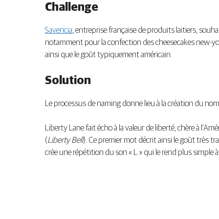
Challenge
Savencia
, entreprise française de produits laitiers, sou
notamment pour la confection des cheesecakes new-york
ainsi que le goût typiquement américain.
Solution
Le processus de naming donne lieu à la création du nom 
Liberty Lane fait écho à la valeur de liberté, chère à l’A
(
Liberty Bell
). Ce premier mot décrit ainsi le goût très t
crée une répétition du son « L » qui le rend plus simple à