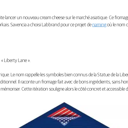
haite lancer un nouveau cream cheese sur le marché asiatique. Ce fromage
ais. Savencia a choisi Labbrand pour ce projet de
naming
où le nom do
« Liberty Lane ».
mérique. Le nom rappelle les symboles bien connus de la Statue de la Liber
raditionnel. Il raconte un fromage fait avec de bons ingrédients, sans ho
 mémoriser. Cette itération souligne alors le côté concret et accessible 