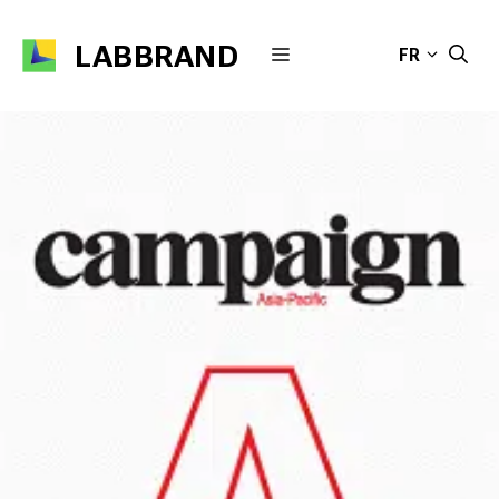
Aller
au
LABBRAND
MENU
FR
contenu