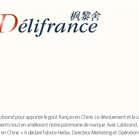
bbrand pour apporter le goût français en Chine. Le dévouement et la ca
lients tout en améliorant notre patrimoine de marque. Avec Labbrand,
n Chine. « A déclaré Fabrice Herlax, Directeur Marketing et Opérations 