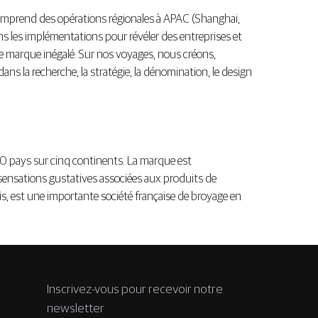
omprend des opérations régionales à APAC (Shanghai,
s les implémentations pour révéler des entreprises et
e marque inégalé. Sur nos voyages, nous créons,
s la recherche, la stratégie, la dénomination, le design
50 pays sur cinq continents. La marque est
 sensations gustatives associées aux produits de
s, est une importante société française de broyage en
Inscrivez-vous pour recevoir notre
newsletter