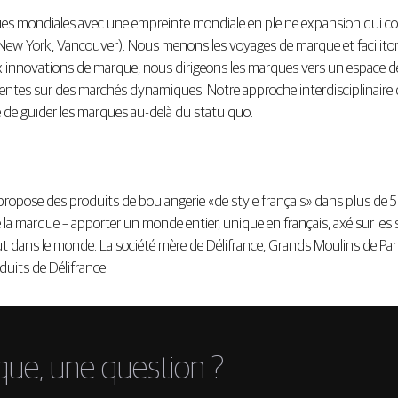
ques mondiales avec une empreinte mondiale en pleine expansion qui c
New York, Vancouver). Nous menons les voyages de marque et faciliton
x innovations de marque, nous dirigeons les marques vers un espace d
entes sur des marchés dynamiques. Notre approche interdisciplinaire dan
é de guider les marques au-delà du statu quo.
propose des produits de boulangerie «de style français» dans plus de 
e la marque – apporter un monde entier, unique en français, axé sur les
 dans le monde. La société mère de Délifrance, Grands Moulins de Pari
duits de Délifrance.
que, une question ?