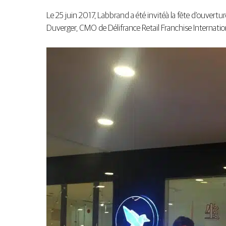
Le 25 juin 2017, Labbrand a été invitéà la fête d’ouver
Duverger, CMO de Délifrance Retail Franchise Internationa